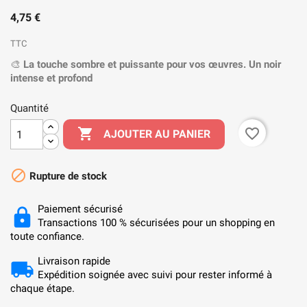
4,75 €
TTC
🎨
La touche sombre et puissante pour vos œuvres.
Un noir
intense et profond
Quantité

favorite_border
AJOUTER AU PANIER

Rupture de stock
Paiement sécurisé
Transactions 100 % sécurisées pour un shopping en
toute confiance.
Livraison rapide
Expédition soignée avec suivi pour rester informé à
chaque étape.