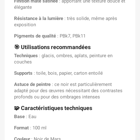
Finition mate satinée
: apportant une texture douce et
élégante
Résistance à la lumière
: très solide, même après
exposition
Pigments de qualité
: PBk7, PBk11
🎯
Utilisations recommandées
Techniques
: glacis, ombres, aplats, peinture en
couches
Supports
: toile, bois, papier, carton entoilé
Astuce de peintre
: ce noir est particulièrement
adapté pour des œuvres nécessitant des contrastes
profonds ou pour des ombrages intenses
🧩
Caractéristiques techniques
Base
: Eau
Format
: 100 ml
Couleur
: Noir de Mars