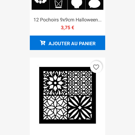
12 Pochoirs 9x9cm Halloween...
3,75 €
AJOUTER AU PANIER
favorite_border