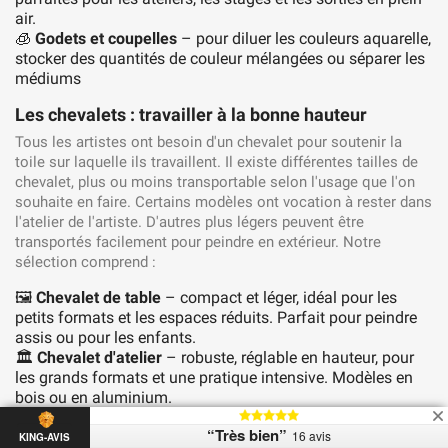
air.
🧊
Godets et coupelles
– pour diluer les couleurs aquarelle,
stocker des quantités de couleur mélangées ou séparer les
médiums
Les chevalets : travailler à la bonne hauteur
Tous les artistes ont besoin d'un chevalet pour soutenir la
toile sur laquelle ils travaillent. Il existe différentes tailles de
chevalet, plus ou moins transportable selon l'usage que l'on
souhaite en faire. Certains modèles ont vocation à rester dans
l'atelier de l'artiste. D'autres plus légers peuvent être
transportés facilement pour peindre en extérieur. Notre
sélection comprend :
🖼️
Chevalet de table
– compact et léger, idéal pour les
petits formats et les espaces réduits. Parfait pour peindre
assis ou pour les enfants.
🏛️
Chevalet d'atelier
– robuste, réglable en hauteur, pour
les grands formats et une pratique intensive. Modèles en
bois ou en aluminium.
🌿
Chevalet de plein air (chevalet de campagne)
– avec
“Très bien”
16 avis
compartiment de rangement intégré pour les tubes, les
KING-AVIS