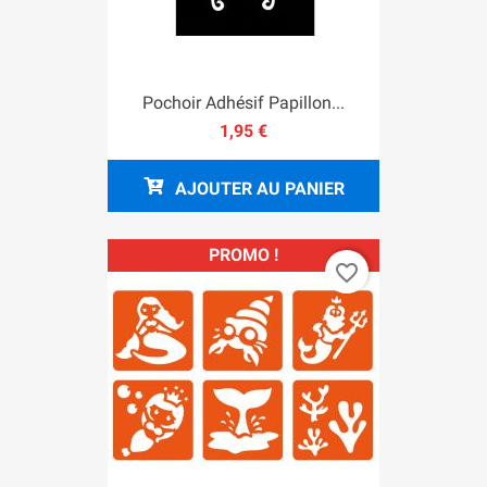
Pochoir Adhésif Papillon...
1,95 €
AJOUTER AU PANIER
PROMO !
favorite_border