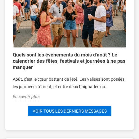
Quels sont les événements du mois d'août ? Le
D
calendrier des fêtes, festivals et journées à ne pas
p
manquer
t
L
Août, c'est le cœur battant de l'été. Les valises sont posées,
r
les journées s'étirent, et entre deux baignades ou...
le
En savoir plus
E
VOIR TOUS LES DERNIERS MESSAGES