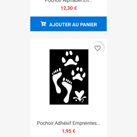
Pochoir Alphabet En...
12,30 €
AJOUTER AU PANIER
favorite_border
Pochoir Adhésif Empreintes...
1,95 €