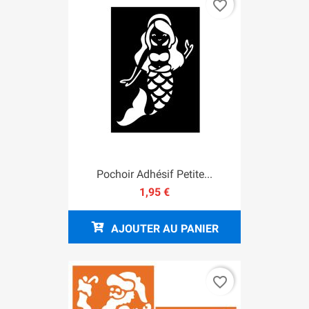
favorite_border
Pochoir Adhésif Petite...
1,95 €
AJOUTER AU PANIER
favorite_border