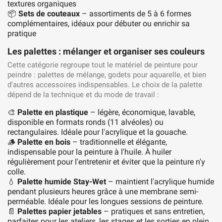
textures organiques
📦
Sets de couteaux
– assortiments de 5 à 6 formes
complémentaires, idéaux pour débuter ou enrichir sa
pratique
Les palettes : mélanger et organiser ses couleurs
Cette catégorie regroupe tout le matériel de peinture pour
peindre : palettes de mélange, godets pour aquarelle, et bien
d'autres accessoires indispensables. Le choix de la palette
dépend de la technique et du mode de travail :
🎨
Palette en plastique
– légère, économique, lavable,
disponible en formats ronds (11 alvéoles) ou
rectangulaires. Idéale pour l'acrylique et la gouache.
🪵
Palette en bois
– traditionnelle et élégante,
indispensable pour la peinture à l'huile. À huiler
régulièrement pour l'entretenir et éviter que la peinture n'y
colle.
💧
Palette humide Stay-Wet
– maintient l'acrylique humide
pendant plusieurs heures grâce à une membrane semi-
perméable. Idéale pour les longues sessions de peinture.
📄
Palettes papier jetables
– pratiques et sans entretien,
parfaites pour les ateliers, les stages et les sorties en plein