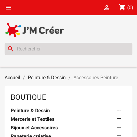
shopping_cart


(0)
search
Accueil
Peinture & Dessin
Accessoires Peinture
BOUTIQUE

Peinture & Dessin

Mercerie et Textiles

Bijoux et Accessoires

Papeterie créative