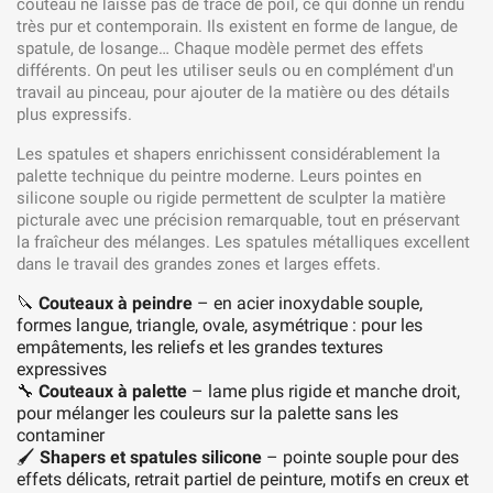
couteau ne laisse pas de trace de poil, ce qui donne un rendu
très pur et contemporain. Ils existent en forme de langue, de
spatule, de losange… Chaque modèle permet des effets
différents. On peut les utiliser seuls ou en complément d'un
travail au pinceau, pour ajouter de la matière ou des détails
plus expressifs.
Les spatules et shapers enrichissent considérablement la
palette technique du peintre moderne. Leurs pointes en
silicone souple ou rigide permettent de sculpter la matière
picturale avec une précision remarquable, tout en préservant
la fraîcheur des mélanges. Les spatules métalliques excellent
dans le travail des grandes zones et larges effets.
🔪
Couteaux à peindre
– en acier inoxydable souple,
formes langue, triangle, ovale, asymétrique : pour les
empâtements, les reliefs et les grandes textures
expressives
🔧
Couteaux à palette
– lame plus rigide et manche droit,
pour mélanger les couleurs sur la palette sans les
contaminer
🖌️
Shapers et spatules silicone
– pointe souple pour des
effets délicats, retrait partiel de peinture, motifs en creux et