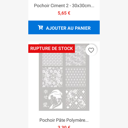
Pochoir Ciment 2 - 30x30cm...
5,65 €
AJOUTER AU PANIER
RUPTURE DE STOCK
favorite_border
Pochoir Pâte Polymère...
3,30 €