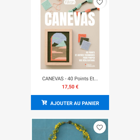
favorite_border
CANEVAS - 40 Points Et...
17,50 €
AJOUTER AU PANIER
favorite_border