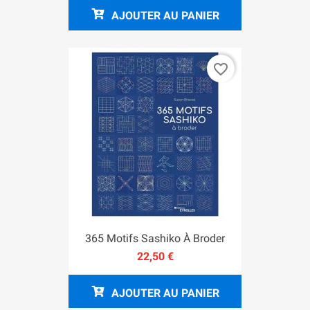
AJOUTER AU PANIER
favorite_border
365 Motifs Sashiko À Broder
22,50 €
AJOUTER AU PANIER