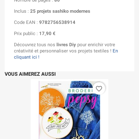
Nombre de pages :
80
Inclus :
25 projets sashiko modernes
Code EAN :
9782756538914
Prix public :
17,90 €
Découvrez tous nos
livres Diy
pour enrichir votre
créativité et personnaliser vos projets textiles !
En
cliquant ici !
VOUS AIMEREZ AUSSI
favorite_border